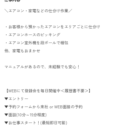
＼エアコン・家電などの仕分け作業／
・お客様から預かったエアコンをエリアごとに仕分け
・エアコンホースのピッキング
・エアコン室外機を段ボールで梱包
他、家電もおまかせ
マニュアルがあるので、未経験でも安心！
【WEBにて登録会を毎日開催中＜履歴書不要＞】
▼エントリー
▼予約フォームから来社 or WEB面接の予約
▼面談(10分～15分程度)
▼お仕事スタート！(最短即日可能)